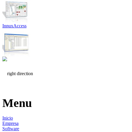
InnuxAccess
Menu
Inicio
Empresa
Software