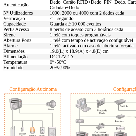
Dedo, Cartão RFID+Dedo, PIN+Dedo, Cartã
Autenticação
Cidadão+Dedo
Nº Utilizadores
1000, 2000 ou 4000 com 2 dedos cada
Verificação
< 1 segundo
Capacidade
Guarda até 10 000 eventos
Perfis Acesso
8 perfis de acesso com 3 horários cada
Sirene
1 relé com toques programáveis
Abertura Porta
1 relé com tempo de activação configurável
Alarme
1 relé, activado em caso de abertura forçada
Dimensões
19.0(L) x 18.9(A) x 4.8(E) cm
Alimentação
DC 12V 1A
Temperatura
0º~50ºC
Humidade
20%~90%
Configuração Autónoma
Configuraç