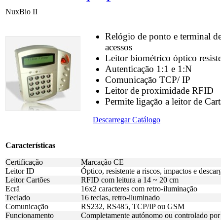
NuxBio II
Relógio de ponto e terminal d
acessos
Leitor biométrico óptico resist
Autenticação 1:1 e 1:N
Comunicação TCP/ IP
Leitor de proximidade RFID
Permite ligação a leitor de Ca
Descarregar Catálogo
Características
Certificação
Marcação CE
Leitor ID
Óptico, resistente a riscos, impactos e descarg
Leitor Cartões
RFID com leitura a 14 ~ 20 cm
Ecrã
16x2 caracteres com retro-iluminação
Teclado
16 teclas, retro-iluminado
Comunicação
RS232, RS485, TCP/IP ou GSM
Funcionamento
Completamente autónomo ou controlado po