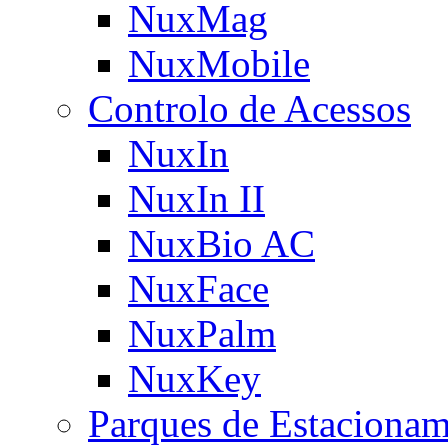
NuxMag
NuxMobile
Controlo de Acessos
NuxIn
NuxIn II
NuxBio AC
NuxFace
NuxPalm
NuxKey
Parques de Estaciona