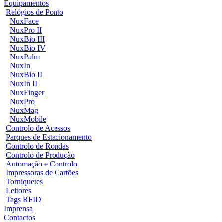
Equipamentos
Relógios de Ponto
NuxFace
NuxPro II
NuxBio III
NuxBio IV
NuxPalm
NuxIn
NuxBio II
NuxIn II
NuxFinger
NuxPro
NuxMag
NuxMobile
Controlo de Acessos
Parques de Estacionamento
Controlo de Rondas
Controlo de Produção
Automação e Controlo
Impressoras de Cartões
Torniquetes
Leitores
Tags RFID
Imprensa
Contactos