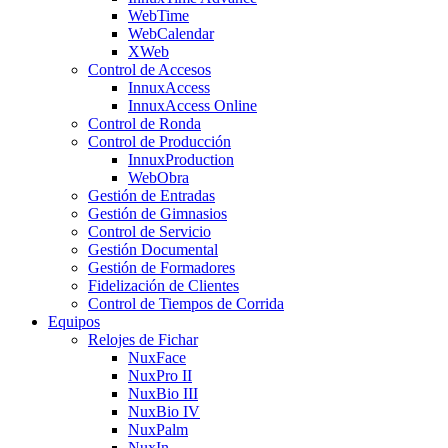
WebTime
WebCalendar
XWeb
Control de Accesos
InnuxAccess
InnuxAccess Online
Control de Ronda
Control de Producción
InnuxProduction
WebObra
Gestión de Entradas
Gestión de Gimnasios
Control de Servicio
Gestión Documental
Gestión de Formadores
Fidelización de Clientes
Control de Tiempos de Corrida
Equipos
Relojes de Fichar
NuxFace
NuxPro II
NuxBio III
NuxBio IV
NuxPalm
NuxIn