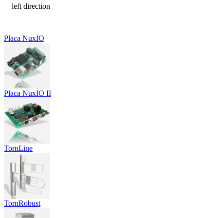
Placa NuxIO
Placa NuxIO II
TornLine
TornRobust