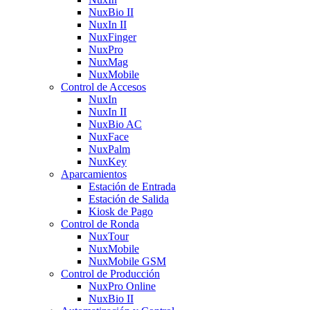
NuxBio II
NuxIn II
NuxFinger
NuxPro
NuxMag
NuxMobile
Control de Accesos
NuxIn
NuxIn II
NuxBio AC
NuxFace
NuxPalm
NuxKey
Aparcamientos
Estación de Entrada
Estación de Salida
Kiosk de Pago
Control de Ronda
NuxTour
NuxMobile
NuxMobile GSM
Control de Producción
NuxPro Online
NuxBio II