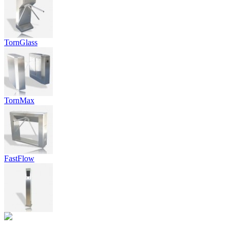
TornGlass
TornMax
FastFlow