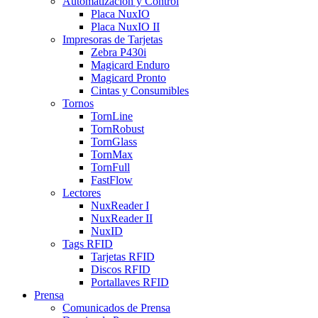
Automatización y Control
Placa NuxIO
Placa NuxIO II
Impresoras de Tarjetas
Zebra P430i
Magicard Enduro
Magicard Pronto
Cintas y Consumibles
Tornos
TornLine
TornRobust
TornGlass
TornMax
TornFull
FastFlow
Lectores
NuxReader I
NuxReader II
NuxID
Tags RFID
Tarjetas RFID
Discos RFID
Portallaves RFID
Prensa
Comunicados de Prensa